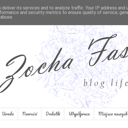
deliver its services and to analyze traffic. Your IP address and
formance and security metrics to ensure quality of service, ge
 abuse.
Uroda
Nowości
Dodatki
Współpraca
Miejsca naszych 