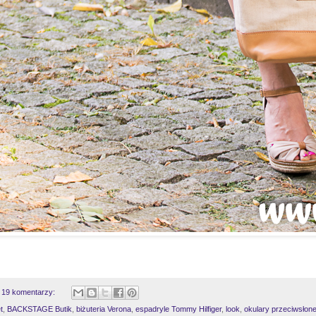
19 komentarzy:
t
,
BACKSTAGE Butik
,
biżuteria Verona
,
espadryle Tommy Hilfiger
,
look
,
okulary przeciwsło