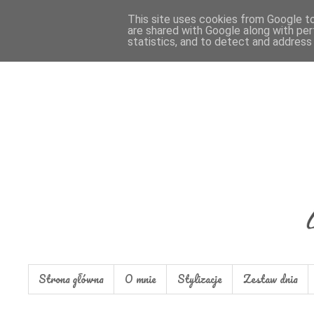
This site uses cookies from Google to 
are shared with Google along with per
statistics, and to detect and address
Strona główna
O mnie
Stylizacje
Zestaw dnia