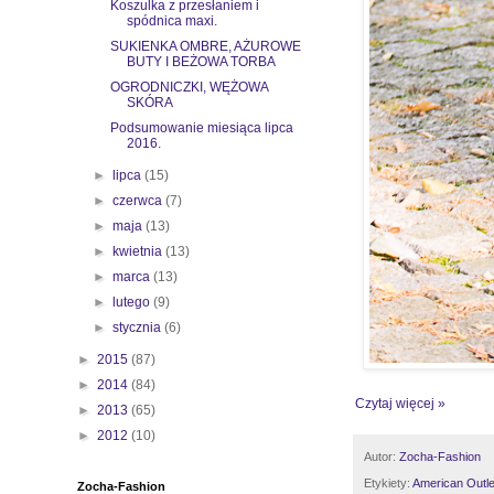
Koszulka z przesłaniem i
spódnica maxi.
SUKIENKA OMBRE, AŻUROWE
BUTY I BEŻOWA TORBA
OGRODNICZKI, WĘŻOWA
SKÓRA
Podsumowanie miesiąca lipca
2016.
►
lipca
(15)
►
czerwca
(7)
►
maja
(13)
►
kwietnia
(13)
►
marca
(13)
►
lutego
(9)
►
stycznia
(6)
►
2015
(87)
►
2014
(84)
Czytaj więcej »
►
2013
(65)
►
2012
(10)
Autor:
Zocha-Fashion
Etykiety:
American Outle
Zocha-Fashion