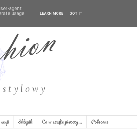
 user-agent
nerate usage
LEARN MORE
GOT IT
sesji
Sklepik
Co w szafie piszczy...
Polecane