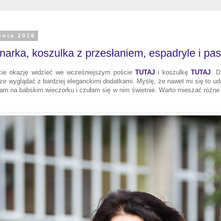
pnia 2016
narka, koszulka z przesłaniem, espadryle i pas
cie okazję widzieć we wcześniejszym poście
TUTAJ
i
k
oszulkę
TUTAJ
. D
e wyglądać z bardziej eleganckimi dodatkami. Myślę, że nawet mi się to uda
am na babskim wieczorku i czułam się w nim świetnie. Warto mieszać różne s