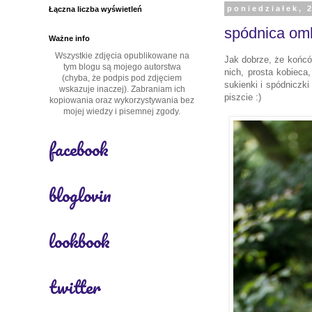
Łączna liczba wyświetleń
poniedziałek, 
spódnica omb
Ważne info
Wszystkie zdjęcia opublikowane na
Jak dobrze, że końcó
tym blogu są mojego autorstwa
nich
,
prosta kobieca,
(chyba, że podpis pod zdjęciem
sukienki i spódniczki
wskazuje inaczej). Zabraniam ich
piszcie :)
kopiowania oraz wykorzystywania bez
mojej wiedzy i pisemnej zgody.
facebook
bloglovin
lookbook
twitter