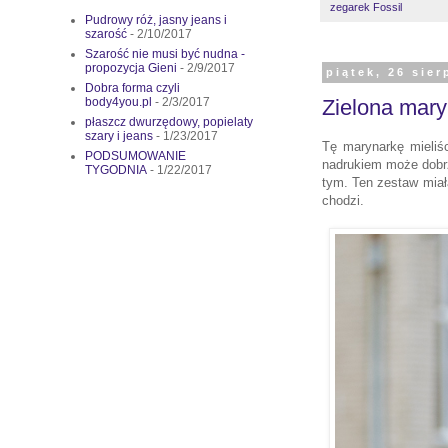
zegarek Fossil
Pudrowy róż, jasny jeans i
szarość
- 2/10/2017
Szarość nie musi być nudna -
propozycja Gieni
- 2/9/2017
piątek, 26 sier
Dobra forma czyli
body4you.pl
- 2/3/2017
Zielona mary
płaszcz dwurzędowy, popielaty
szary i jeans
- 1/23/2017
Tę marynarkę mieliś
PODSUMOWANIE
nadrukiem może dobrz
TYGODNIA
- 1/22/2017
tym. Ten zestaw miał
chodzi.