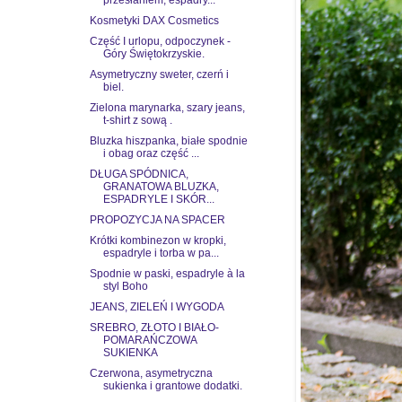
Kosmetyki DAX Cosmetics
Część I urlopu, odpoczynek -
Góry Świętokrzyskie.
Asymetryczny sweter, czerń i
biel.
Zielona marynarka, szary jeans,
t-shirt z sową .
Bluzka hiszpanka, białe spodnie
i obag oraz część ...
DŁUGA SPÓDNICA,
GRANATOWA BLUZKA,
ESPADRYLE I SKÓR...
PROPOZYCJA NA SPACER
Krótki kombinezon w kropki,
espadryle i torba w pa...
Spodnie w paski, espadryle à la
styl Boho
JEANS, ZIELEŃ I WYGODA
SREBRO, ZŁOTO I BIAŁO-
POMARAŃCZOWA
SUKIENKA
Czerwona, asymetryczna
sukienka i grantowe dodatki.