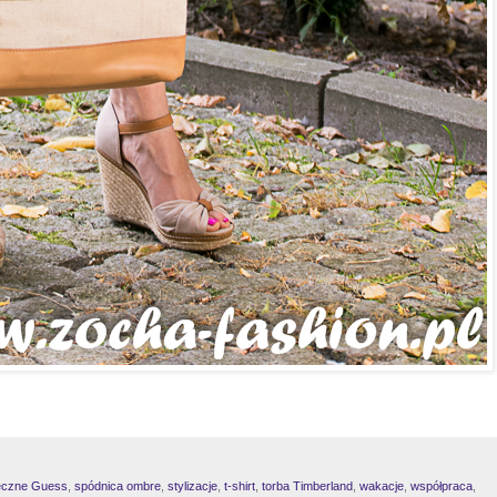
neczne Guess
,
spódnica ombre
,
stylizacje
,
t-shirt
,
torba Timberland
,
wakacje
,
współpraca
,