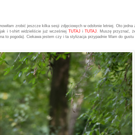
tanowiłam
z
robić jeszcze kilka sesji zdjęciowych w odsłonie letniej. Oto jedna 
 i t-shirt widzieliście już wcześniej
TUTAJ
i
TUTAJ
. Muszę przyznać, ż
 na to pogoda). Ciekawa jestem czy i ta stylizacja przypadnie Wam do gustu 