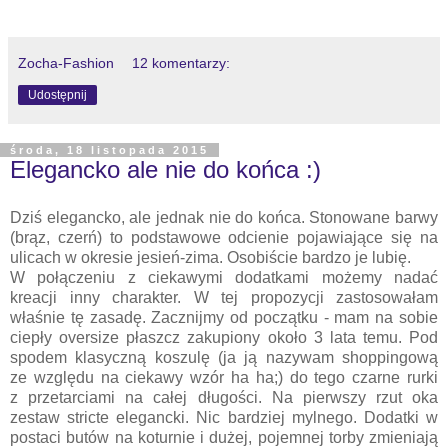
Zocha-Fashion
12 komentarzy:
Udostępnij
środa, 18 listopada 2015
Elegancko ale nie do końca :)
Dziś elegancko, ale jednak nie do końca. Stonowane barwy
(brąz, czerń) to podstawowe odcienie pojawiające się na
ulicach w okresie jesień-zima. Osobiście bardzo je lubię.
W połączeniu z ciekawymi dodatkami możemy nadać
kreacji inny charakter. W tej propozycji zastosowałam
właśnie tę zasadę. Zacznijmy od początku - mam na sobie
ciepły oversize płaszcz zakupiony około 3 lata temu. Pod
spodem klasyczną koszulę (ja ją nazywam shoppingową
ze względu na ciekawy wzór ha ha;) do tego czarne rurki
z przetarciami na całej długości. Na pierwszy rzut oka
zestaw stricte elegancki. Nic bardziej mylnego. Dodatki w
postaci butów na koturnie i dużej, pojemnej torby zmieniają