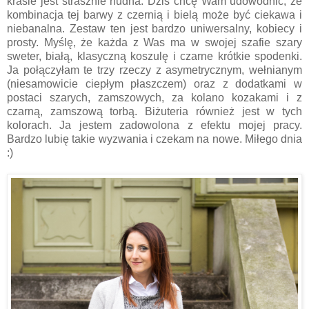
krasie jest strasznie nudna. Dziś chcę Wam udowodnić, że
kombinacja tej barwy z czernią i bielą może być ciekawa i
niebanalna. Zestaw ten jest bardzo uniwersalny, kobiecy i
prosty. Myślę, że każda z Was ma w swojej szafie szary
sweter, białą, klasyczną koszulę i czarne krótkie spodenki.
Ja połączyłam te trzy rzeczy z asymetrycznym, wełnianym
(niesamowicie ciepłym płaszczem) oraz z dodatkami w
postaci szarych, zamszowych, za kolano kozakami i z
czarną, zamszową torbą. Biżuteria również jest w tych
kolorach. Ja jestem zadowolona z efektu mojej pracy.
Bardzo lubię takie wyzwania i czekam na nowe. Miłego dnia
:)