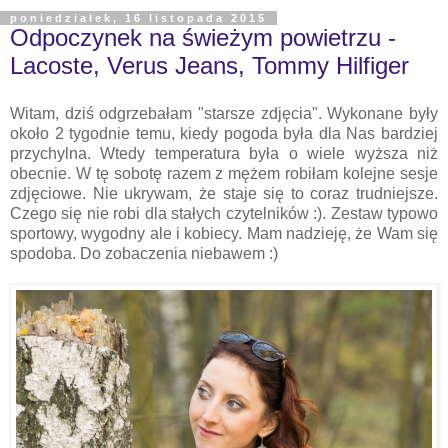
poniedziałek, 16 listopada 2015
Odpoczynek na świeżym powietrzu -
Lacoste, Verus Jeans, Tommy Hilfiger
Witam, dziś odgrzebałam "starsze zdjęcia". Wykonane były
około 2 tygodnie temu
,
k
iedy pogoda była dla Nas bardziej
przychylna. Wtedy temperatura była o wiele wyższa niż
obecnie. W t
ę
sobotę razem z mężem robiłam kolejne sesje
zdjęciowe. Nie ukrywam, że staje się to coraz trudniejsze.
Czego się nie robi dla stałych czytelników :). Zestaw typowo
sportowy, wygodny ale i kobiecy. Mam nadzieję, że Wam się
spodoba. Do zobaczenia niebawem :)