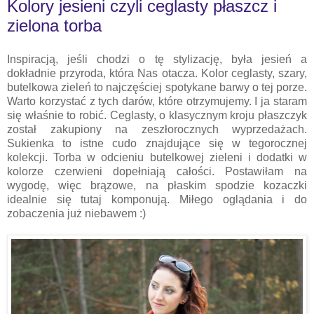
Kolory jesieni czyli ceglasty płaszcz i
zielona torba
Inspiracją, jeśli chodzi o tę stylizację, była jesień a
dokładnie przyroda,
która
Nas otacza. Kolor ceglasty, szary,
butelkowa zieleń to najczęściej spotykane barwy o tej porze.
Warto korzystać z tych darów,
które
otrzymujemy. I ja staram
się
właśnie
to robić. Ceglasty, o klasycznym kroju płaszczyk
został zakupiony na zeszłorocznych wyprzedażach.
Sukienka to istne cudo znajdujące się w tegorocznej
kolekcji. Torba w odcieniu butelkowej zieleni i dodatki w
kolorze czerwie
ni
dopełniają całoś
ci
. Postawiłam na
wygodę, więc brązowe, na płaskim spodzie kozaczki
idealnie się tutaj komponują. Miłego oglądania i do
zobaczenia już niebawem :)