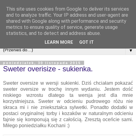
This site uses cookies from Google to deliver its services
and to analyze traffic. Your IP address and user-agent are
shared with Google along with performance and security
metrics to ensure quality of service, generate usage
statistics, and to detect and address abuse.
LEARN MORE
GOT IT
▼
poniedziałek, 30 listopada 2015
Sweter overisize - sukienka.
Sweter oversize w wersji sukienki. Dziś chciałam pokazać
sweter oversize w trochę innym wydaniu. Jestem dość
niskiego wzrostu dlatego ta wersja jest dla mnie
korzystniejsza. Sweter w odcieniu pudrowego różu nie
skraca mi i nie zniekształca sylwetki. Ponadto dodatki w
postaci oryginalnej torby i kozaków w naturalnym odcieniu
fajnie się komponują się z całością. Zresztą oceńcie sami.
Miłego poniedziałku Kochani :)