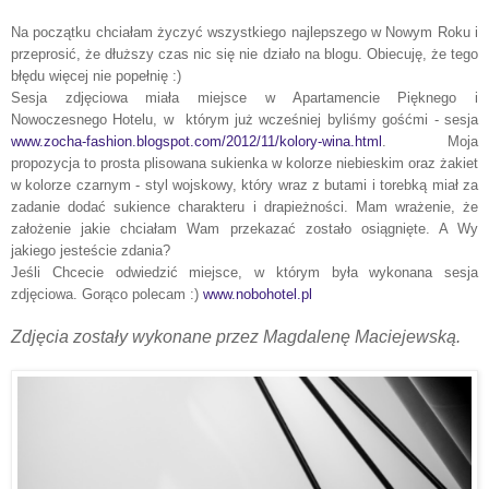
Na początku chciałam
ż
yczyć wszystkiego najlepszego w Nowym Roku i
przeprosić, że dłuższy czas nic się nie działo na blogu. Obiecuję, że tego
błędu więcej nie popełnię :)
Sesja zdjęciowa miała miejsce w Apartamencie Pięknego i
Nowoczesnego Hotelu, w którym już wcześniej byliśmy gośćmi - sesja
www.zocha-fashion.blogspot.com/2012/11/kolory-wina.html
. Moja
propozycja to prosta plisowana sukienka w kolorze niebieskim oraz żakiet
w kolorze czarnym - styl wojskowy, kt
ó
ry wraz z butami i torebką miał za
zadanie dodać sukience charakteru i drapieżności. Mam wrażenie, że
założenie jakie chciałam Wam przekazać zostało osiągnięte. A Wy
jakiego jesteście zdania?
Jeśli Chcecie odwiedzić miejsce, w którym była wykonana sesja
zdjęciowa. Gorąco polecam :)
www.nobohotel.pl
Zdjęcia zostały wykonane przez Magdalenę Maciejewską.