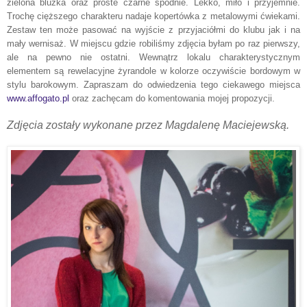
zielona bluzka oraz proste czarne spodnie. Lekko, miło i przyjemnie.
Trochę cięższego charakteru nadaje kopertówka z metalowymi ćwiekami.
Zestaw ten może pasować na wyjście z przyjaciółmi do klubu
j
ak i na
mały wernisaż. W miejscu gdzie robiliśmy zdjęcia byłam po raz pierwszy,
ale na pewno nie ostatni. Wewnątrz lokalu charakterystycznym
elementem są rewelacyjne żyrandole w kolorze oczywiście bordowym w
stylu
b
arokowym. Zapraszam do odwiedzenia tego ciekawego miejsca
www.affogato.pl
oraz zachęcam do komentowania mojej propozycji.
Zdjęcia zostały wykonane przez Magdalenę Maciejewską.