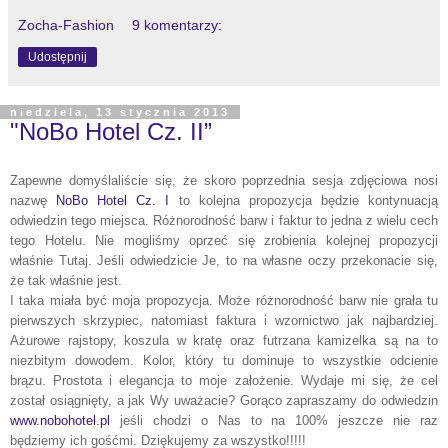
Zocha-Fashion
9 komentarzy:
Udostępnij
niedziela, 13 stycznia 2013
"NoBo Hotel Cz. II”
Zapewne domyślaliście się, że skoro poprzednia sesja zdjęciowa nosi
nazwę
NoBo Hotel Cz. I
to kolejna propozycja będzie kontynuacją
odwiedzin tego miejsca. Różnorodność barw i faktur to
jedna z wielu cech
tego Hotelu. Nie mogliśmy oprzeć się zrobienia kolejnej propozycji
właśnie Tutaj. Jeśli odwiedzicie Je, to na własne oczy przekonacie się,
że tak właśnie jest.
I taka miała być moja propozycja. Może różnorodność barw nie grała tu
pierwszych skrzypiec, natomiast faktura i wzornictwo jak najbardziej.
Ażurowe rajstopy, koszula w kratę oraz futrzana kamizelka są na to
niezbitym dowodem. Kolor, który tu dominuje to wszystkie odcienie
brązu. Prostota i elegancja to moje założenie. Wydaje mi się, że cel
został osiągnięty, a jak Wy uważacie? Gorąco zapraszamy do odwiedzin
www.nobohotel.pl
jeśli chodzi o Nas to na 100% jeszcze nie raz
będziemy ich gośćmi. Dziękujemy za wszystko!!!!!