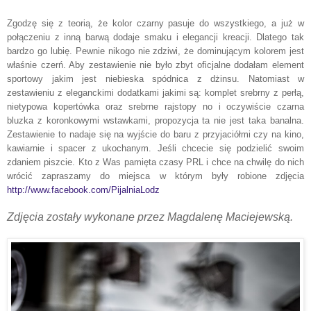
Zgodzę się z teorią, że kolor czarny pasuje do wszystkiego, a już w
połączeniu z inną barwą dodaje smaku i elegancji kreacji. Dlatego tak
bardzo go lubię. Pewnie nikogo nie zdziwi, że dominującym kolorem jest
właśnie czerń. Aby zestawienie nie było zbyt oficjalne dodałam element
sportowy jakim jest niebieska spódnica z dżinsu. Natomiast w
zestawieniu z eleganckimi dodatkami jakimi są: komplet srebrny z perłą,
nietypowa kopertówka oraz srebrne rajstopy no i oczywiście czarna
bluzka z koronkowymi wstawkami, propozycja ta nie jest taka banalna.
Zestawienie to nadaje się na wyjście do baru z przyjaciółmi czy na kino,
kawiarnie i spacer z ukochanym. Jeśli chcecie się podzielić swoim
zdaniem piszcie. Kto z Was pamięta czasy PRL i chce na chwilę do nich
wrócić zapraszamy do miejsca w którym były robione zdjęcia
http://www.facebook.com/PijalniaLodz
Zdjęcia zostały wykonane przez Magdalenę Maciejewską.