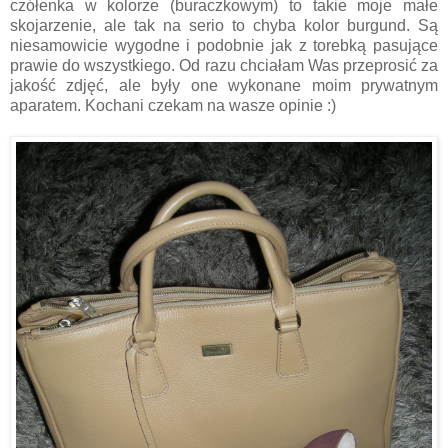
czółenka w kolorze (buraczkowym) to takie moje małe
skojarzenie, ale tak na serio to chyba kolor burgund. Są
niesamowicie wygodne i podobnie jak z torebką pasujące
prawie do wszystkiego. Od razu chciałam Was przeprosić za
jakość zdjęć, ale były one wykonane moim prywatnym
aparatem. Kochani czekam na wasze opinie :)