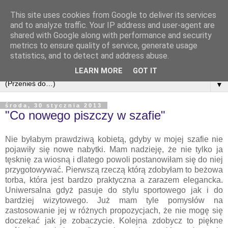
This site uses cookies from Google to deliver its services
and to analyze traffic. Your IP address and user-agent are
shared with Google along with performance and security
metrics to ensure quality of service, generate usage
statistics, and to detect and address abuse.
LEARN MORE
GOT IT
▼
środa, 30 stycznia 2013
"Co nowego piszczy w szafie"
Nie byłabym prawdziwą kobietą, gdyby w mojej szafie nie
pojawiły się nowe nabytki. Mam nadzieję, że nie tylko ja
tęsknię za wiosną i dlatego powoli postanowiłam się do niej
przygotowywać. Pierwszą rzeczą którą zdobyłam to beżowa
torba, która jest bardzo praktyczna a zarazem elegancka.
Uniwersalna gdyż pasuje do stylu sportowego jak i do
bardziej wizytowego. Już mam tyle pomysłów na
zastosowanie jej w różnych propozycjach, że nie mogę się
doczekać jak je zobaczycie. Kolejna zdobycz to piękne