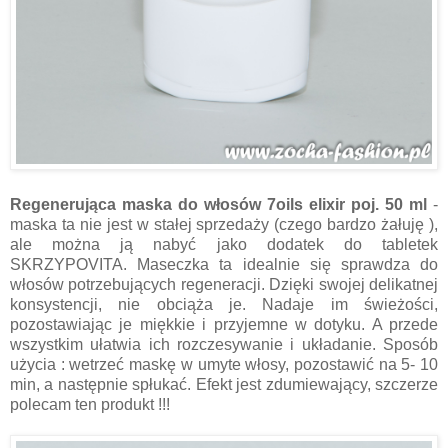
Regenerująca maska do włosów 7oils elixir poj. 50 ml
-
m
aska ta nie jest w stałej sprzedaży (czego bardzo żałuję ),
ale można ją nabyć jako dodatek do tabletek
SKRZYPOVITA. Maseczka ta idealnie się sprawdza d
o
włosów potrzebujących regeneracji. Dzięki swojej delikatnej
konsystencji, nie obciąża je. Nadaje im świeżości,
pozostawiając je miękkie i przyjemne w dotyku. A przede
wszystkim ułatwia ich rozczesywanie i układanie. Sposób
użycia : wetrzeć maskę w umyte włosy, pozostawić na 5- 10
min, a następnie spłukać. Efekt jest zdumiewający, szczerze
polecam ten produkt !!!