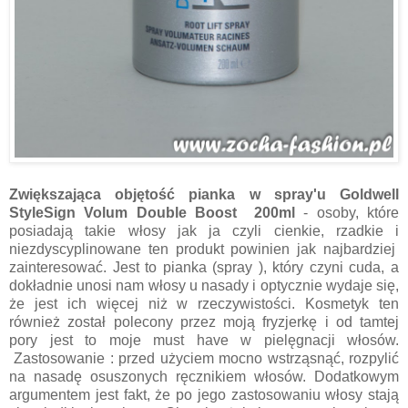
Zwiększająca objętość pianka w spray'u Goldwell
StyleSign Volum Double Boost 200ml
-
o
soby, które
posiadają takie włosy jak ja czyli cienkie, rzadkie i
niezdyscyplinowane ten produkt powinien jak najbardziej
zainteresować. Jest to pianka (spray ), który czyni cuda, a
dokładnie unosi nam włosy u nasady i optycznie wydaje się,
że jest ich więcej niż w rzeczywistoś
c
i. Kosmetyk ten
również został polecony przez moją fryzjerkę i od tamtej
pory jest to moje must have w pielęgnacji włosów.
Zastosowanie :
p
rzed użyciem mocno wstrząsnąć, rozpylić
na nasadę osuszonych ręcznikiem włosów. Dodatkowym
argumentem jest fakt, że po jego zastosowaniu włosy stają