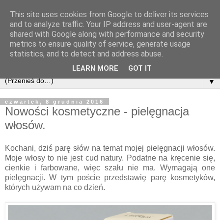
This site uses cookies from Google to deliver its services
and to analyze traffic. Your IP address and user-agent are
shared with Google along with performance and security
metrics to ensure quality of service, generate usage
statistics, and to detect and address abuse.
LEARN MORE
GOT IT
▼
czwartek, 8 grudnia 2016
Nowości kosmetyczne - pielęgnacja
włosów.
Kochani, dziś parę słów na temat mojej pielęgnacji włosów.
Moje włosy to nie jest cud natury. Podatne na kręcenie się,
cienkie i farbowane, więc szału nie ma.
W
ymagają one
pielęgnacji. W tym poście przedstawię parę kosmetyków,
których używam na co dzień.