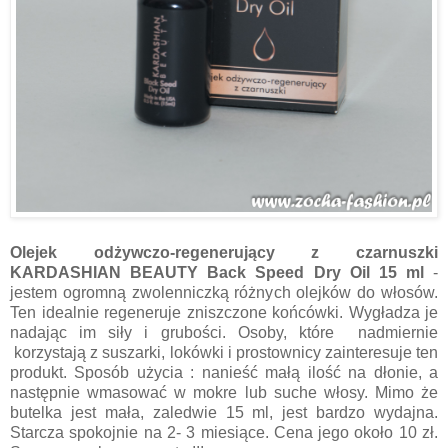
Olejek odżywczo-regenerujący z czarnuszki
KARDASHIAN BEAUTY Back Speed Dry Oil 15 ml
-
j
estem ogromną zwolenniczką różnych ole
jków
do włosów.
Ten idealnie regeneruje zniszczone końcówk
i.
Wygładza je
nadając im siły i grubości.
O
soby, które nadmiernie
korzystają
z
suszarki, lokówki i prostownicy zainteresuje ten
produkt. Sposób użycia :
n
anieść małą ilość na dłonie, a
następnie wmasować w mokre lub suche włosy. Mimo że
butelka jest mała, zaledwie 15 ml
,
jest bardzo wydajn
a
.
Starcza spokojnie na 2- 3 miesiące. Cena jego około 10 zł
.