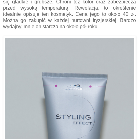
się gładkie i grubsze. Chroni też kolor oraz zabezpiecza
przed wysoką temperaturą. Rewelacja, to określenie
idealnie opisu
je
ten kosmetyk.
C
ena jego to około 40 zł.
M
ożna go zakupić w każdej hurtowni fryzjerskiej. Bardzo
wydajny, mnie on starcza na około pół roku.