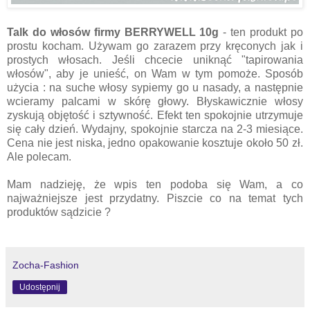
Talk do włosów firmy BERRYWELL 10g
- ten produkt po
prostu kocham. Używam go zarazem przy krę
conych
jak i
prostych włosach. Jeśli chcecie uniknąć "tapirowania
włosów", aby je unieść, on Wam w tym pomoże. Sposób
u
życia :
n
a suche włosy sypiemy go
u nasady
, a następnie
wcieramy palcami w skórę głowy. Błyskawicznie włosy
zyskują objętość i sztywność. Efekt ten spokojnie utrzymuje
się cały dzień. Wydajny, spokojnie starcza na 2-3 miesiące.
Cena nie jest niska, jedn
o opakowanie
kosztuje
około 50 zł.
Ale
p
olecam.
Mam nadzieję, że wpis ten podoba się Wam, a co
najważniejsze jest przydatny. Piszcie co na temat tych
produktów sądzicie ?
Zocha-Fashion
Udostępnij