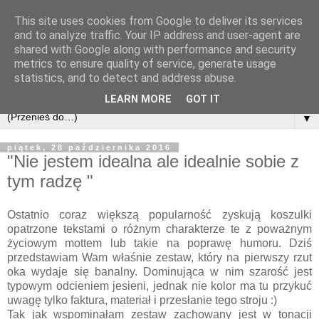
This site uses cookies from Google to deliver its services
and to analyze traffic. Your IP address and user-agent are
shared with Google along with performance and security
metrics to ensure quality of service, generate usage
statistics, and to detect and address abuse.
LEARN MORE
GOT IT
▼
piątek, 28 października 2016
"Nie jestem idealna ale idealnie sobie z
tym radzę "
Ostatnio coraz większą popularność zyskują koszulki
opatrzone tekstami o różnym charakterze te z poważnym
życiowym mottem lub takie na poprawę humoru. Dziś
przedstawiam Wam właśnie zestaw, który na pierwszy rzut
oka wydaje się banalny. Dominująca w nim szarość jest
typowym odcieniem jesieni, jednak nie kolor ma tu przykuć
uwagę tylko faktura, materiał i przesłanie tego stroju :)
Tak jak wspominałam zestaw zachowany jest w tonacji