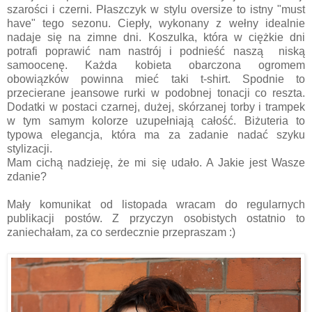
szarości i czerni. Płaszczyk w stylu oversize to istny "must
have" tego sezonu. Ciepły, wykonany z wełny idealnie
nadaje się na zimne dni. Koszulka, która w ciężkie dni
potrafi poprawić nam nastrój i podnieść naszą niską
samoocenę. Każda kobieta obarczona ogromem
obowiązków powinna mieć taki t-shirt. Spodnie to
przecierane jeansowe rurki w podobnej tonacji co reszta.
Dodatki w postaci czarnej, dużej, skórzanej torby i trampek
w tym samym kolorze uzupełniają całość. Biżuteria to
typowa elegancja, która ma za zadanie nadać szyku
stylizacji.
Mam cichą nadzieję, że mi się udało. A Jakie jest Wasze
zdanie?
Mały komunikat od listopada wracam do regularnych
publikacji postów. Z przyczyn osobistych ostatnio to
zaniechałam, za co serdecznie przepraszam :)