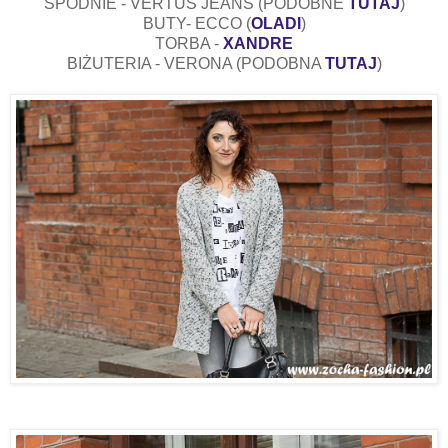
SPODNIE - VERTUS JEANS (PODOBNE
TUTAJ
)
BUTY- ECCO (
OLADI
)
TORBA -
XANDRE
BIŻUTERIA - VERONA (PODOBNA
TUTAJ
)