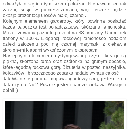
odważyłam się ich tym razem pokazać. Niebawem jednak
zacznę sesje w pomieszczeniach, więc jeszcze będzie
okazja prezentacji uroków małej czarnej.
Kolejnym elementem garderoby, który powinna posiadać
każda babeczka jest
ponadczasowa
skórzana ramoneska.
Moja, czerwony pazur to prezent na 33 urodziny. Upominek
trafiony w 100%. Elegancji rockowej ramonesce nadałam
dzięki założeniu pod nią czarnej marynarki z ciekawie
skrojonymi klapami wykończonymi ekspresami.
Następnym elementem dystyngowanej części kreacji są
piękna, skórzana torba oraz czółenka na grubym obcasie,
które łagodzą rockową górą. Biżuteria w postaci naszyjnika,
kolczyków i błyszczącego zegarka nadaje wyrazu całość.
Jak Wam się podoba mój awangardowy strój, jesteście na
Tak czy na Nie? Piszcie jestem bardzo ciekawa Waszych
opinii :)