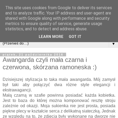
This site uses cookies from Google to deliver its services
and to analyze traffic. Your IP address and user-agent are
shared with Google along with performance and security
metrics to ensure quality of service, generate usage
statistics, and to detect and address abuse.
LEARN MORE
GOT IT
▼
piątek, 21 października 2016
Awangarda czyli mała czarna i
czerwona, skórzana ramoneska :)
Dzisiejszej stylizacja to taka mała awangarda. Mój zamysł
był taki aby połączyć dwa różne style elegancji i
ekstrawagancji.
Małą czarną w szafie powinna posiadać każda kobietka.
Jest to baza do której można komponować resztę stroju
zależnie od okazji. Moja sukienka nie jest prosta, posiada
piękne plecy w kształcie serca z delikatną siateczką. Jednak
ze względu na to, że zdjęcia były wykonane na dworze nie