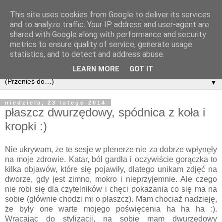
This site uses cookies from Google to deliver its services
and to analyze traffic. Your IP address and user-agent are
shared with Google along with performance and security
metrics to ensure quality of service, generate usage
statistics, and to detect and address abuse.
LEARN MORE
GOT IT
▼
niedziela, 23 lutego 2014
płaszcz dwurzędowy, spódnica z koła i
kropki :)
Nie ukrywam, że te sesje w plenerze nie za dobrze wpłynęły
na moje zdrowie. Katar, ból gardła i oczywiście gorączka to
kilka objawów, które
się
pojawiły, dlatego unikam zdjęć na
dworze, gdy jest zimno, mokro i nieprzyjemnie. Ale czego
nie robi się dla czytelników i chęci pokazania co się ma na
sobie (głównie chodzi mi o płaszcz). Mam chociaż nadzieję,
że były one warte mojego poświęcenia ha ha ha :).
Wracając do stylizacji, na sobie mam dwurzędowy