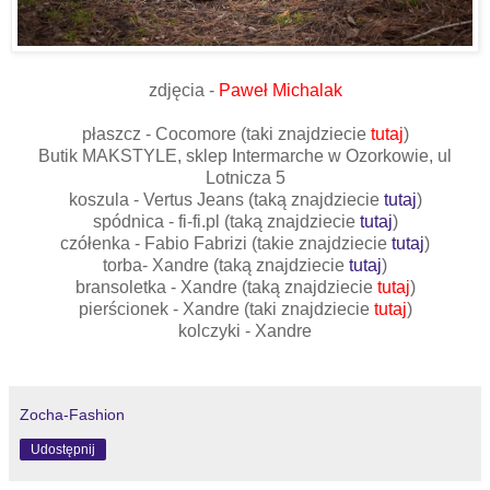
zdjęcia -
Paweł Michalak
płaszcz - Cocomore (taki znajdziecie
tutaj
)
Butik MAKSTYLE, sklep Intermarche w Ozorkowie, ul
Lotnicza 5
koszula - Vertus Jeans (taką znajdziecie
tutaj
)
spódnica - fi-fi.pl (taką znajdziecie
tutaj
)
czółenka - Fabio Fabrizi (takie znajdziecie
tutaj
)
torba- Xandre (taką znajdziecie
tutaj
)
bransoletka - Xandre (taką znajdziecie
tutaj
)
pierścionek - Xandre (taki znajdziecie
tutaj
)
kolczyki - Xandre
Zocha-Fashion
Udostępnij