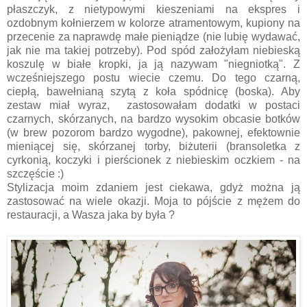
płaszczyk, z nietypowymi kieszeniami na ekspres i
ozdobnym kołnierzem w kolorze atramentowym, kupiony na
przecenie za naprawdę małe pieniądze (nie lubię wydawać,
jak nie ma takiej potrzeby). Pod spód założyłam niebieską
koszulę w białe kropki, ja ją nazywam "niegniotką". Z
wcześniejszego postu wiecie czemu. Do tego czarną,
ciepłą, bawełnianą szytą z koła spódnicę (boska). Aby
zestaw miał wyraz, zastosowałam dodatki w postaci
czarnych, skórzanych, na bardzo wysokim obcasie botków
(w brew pozorom bardzo wygodne), pakownej, efektownie
mieniącej się, skórzanej torby, biżuterii (bransoletka z
cyrkonią, koczyki i pierścionek z niebieskim oczkiem - na
szczęście :)
Stylizacja moim zdaniem jest ciekawa, gdyż można ją
zastosować na wiele okazji. Moja to pójście z mężem do
restauracji, a Wasza jaka by była ?