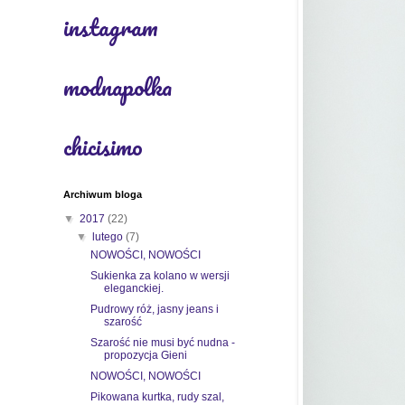
instagram
modnapolka
chicisimo
Archiwum bloga
▼
2017
(22)
▼
lutego
(7)
NOWOŚCI, NOWOŚCI
Sukienka za kolano w wersji
eleganckiej.
Pudrowy róż, jasny jeans i
szarość
Szarość nie musi być nudna -
propozycja Gieni
NOWOŚCI, NOWOŚCI
Pikowana kurtka, rudy szal,