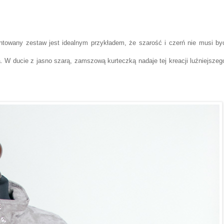
entowany zestaw jest idealnym przykładem, że szarość i czerń nie musi by
.
a. W ducie z jasno szarą, zamszową kurteczką nadaje tej kreacji
l
uźniejszeg