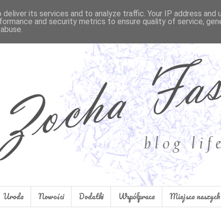
deliver its services and to analyze traffic. Your IP address and
formance and security metrics to ensure quality of service, ge
 abuse.
Uroda
Nowości
Dodatki
Współpraca
Miejsca naszych 