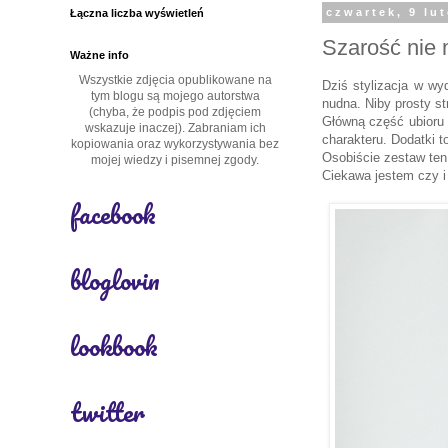
Łączna liczba wyświetleń
czwartek, 9 lu
Szarość nie 
Ważne info
Wszystkie zdjęcia opublikowane na
Dziś stylizacja w wy
tym blogu są mojego autorstwa
nudna. Niby prosty st
(chyba, że podpis pod zdjęciem
Główną część ubioru 
wskazuje inaczej). Zabraniam ich
charakteru.
Dodatki t
kopiowania oraz wykorzystywania bez
Osobiście zestaw ten
mojej wiedzy i pisemnej zgody.
Ciekawa jestem czy i
facebook
bloglovin
lookbook
twitter