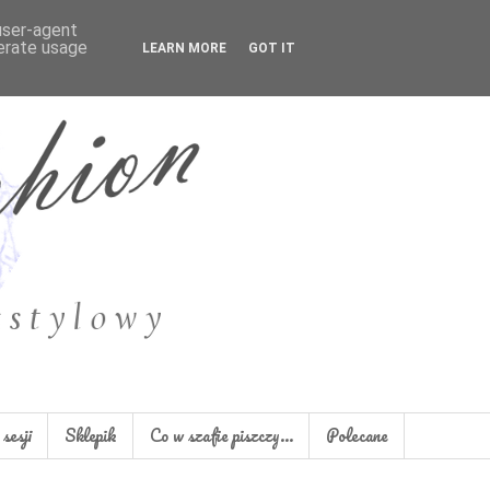
 user-agent
nerate usage
LEARN MORE
GOT IT
sesji
Sklepik
Co w szafie piszczy...
Polecane