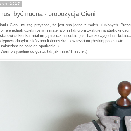
tego 2017
musi być nudna - propozycja Gieni
daniu Gieni, muszę przyznać, że jest ona jedną z moich ulubionych. Prez
rój, ale jednak dzięki różnym materiałom i fakturom zyskuje na atrakcyjności
stanowi sukienka, miałam ją nie raz na sobie, jest bardzo wygodna i kobiec
o typowa klasyka: skórzana listonoszka i kozaczki na płaskiej podeszwie.
 założyłam na babskie spotkanie :)
 Wam przypadnie do gustu, tak jak mnie? Piszcie ;)