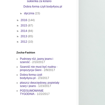
sukienka za kolano
Dobra forma czyli body4you.pl
►
stycznia
(15)
►
2016
(144)
►
2015
(87)
►
2014
(84)
►
2013
(65)
►
2012
(10)
Zocha-Fashion
Pudrowy róż, jasny jeans i
szarość
- 2/10/2017
Szarość nie musi być nudna -
propozycja Gieni
- 2/9/2017
Dobra forma czyli
body4you.pl
- 2/3/2017
płaszcz dwurzędowy, popielaty
szary i jeans
- 1/23/2017
PODSUMOWANIE
TYGODNIA
- 1/22/2017