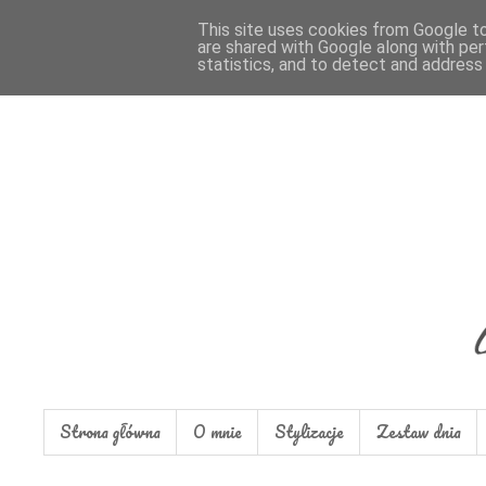
This site uses cookies from Google to 
are shared with Google along with per
statistics, and to detect and address
Strona główna
O mnie
Stylizacje
Zestaw dnia