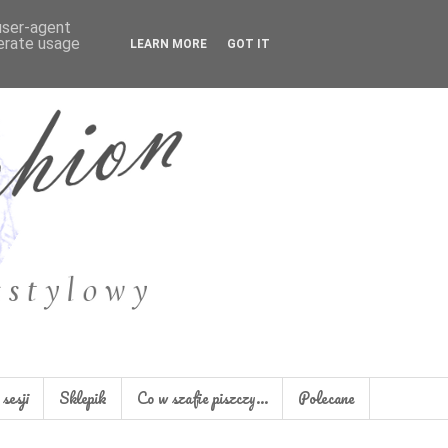
 user-agent
nerate usage
LEARN MORE
GOT IT
sesji
Sklepik
Co w szafie piszczy...
Polecane