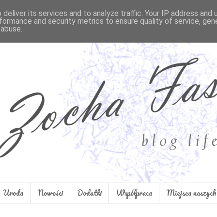
deliver its services and to analyze traffic. Your IP address and
formance and security metrics to ensure quality of service, ge
 abuse.
Uroda
Nowości
Dodatki
Współpraca
Miejsca naszych 