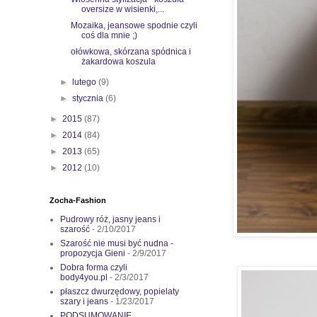
oversize w wisienki,...
Mozaika, jeansowe spodnie czyli
coś dla mnie ;)
ołówkowa, skórzana spódnica i
żakardowa koszula
►
lutego
(9)
►
stycznia
(6)
►
2015
(87)
►
2014
(84)
►
2013
(65)
►
2012
(10)
Zocha-Fashion
Pudrowy róż, jasny jeans i
szarość
- 2/10/2017
Szarość nie musi być nudna -
propozycja Gieni
- 2/9/2017
Dobra forma czyli
body4you.pl
- 2/3/2017
płaszcz dwurzędowy, popielaty
szary i jeans
- 1/23/2017
PODSUMOWANIE