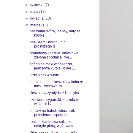
►
czerwca
(7)
►
maja
(13)
►
kwietnia
(13)
▼
marca
(13)
naturalna skóra, jeansy, buty za
kostkę
beż, krem i bordo - nic
prostszego ;)
granatowa koszula, ołówkowa,
zielona spódnica i wę...
spódnica maxi w paseczki,
jeansowa kurtka i białe ...
Dziś black & white
kurtka bomber, koszula w kolorze
fuksji, wężowa sk...
Koszula w żyrafy, beż i klasyka
czerwone cygaretki, koszula w
wisienki i zielona t...
zestaw na babski wieczorek -
przecierane spodnie, ...
szara dzianinowa sukienka,
odkryte plecy, wężowa s...
Wiosenna stylizacja - koszula