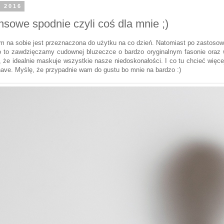
a 2016
nsowe spodnie czyli coś dla mnie ;)
m na sobie jest przeznaczona do użytku na co dzień. Natomiast po zastosowan
 to zawdzięczamy cudownej bluzeczce o bardzo oryginalnym fasonie oraz
t, że idealnie maskuje wszystkie nasze niedoskonałości. I co tu chcieć wię
have. Myślę, że przypadnie wam do gustu bo mnie na bardzo :)