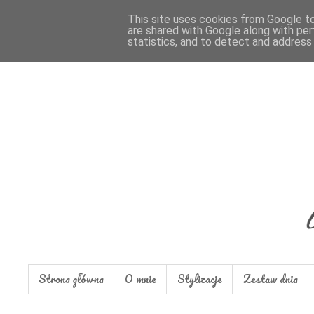
This site uses cookies from Google to 
are shared with Google along with per
statistics, and to detect and address
Strona główna
O mnie
Stylizacje
Zestaw dnia