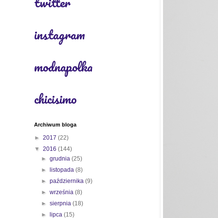
twitter
instagram
modnapolka
chicisimo
Archiwum bloga
►
2017
(22)
▼
2016
(144)
►
grudnia
(25)
►
listopada
(8)
►
października
(9)
►
września
(8)
►
sierpnia
(18)
►
lipca
(15)