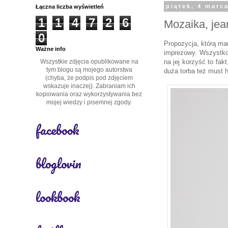
Łączna liczba wyświetleń
piątek, 4 marc
1
1
4
7
2
6
Mozaika, jea
0
Propozycja, którą ma
Ważne info
imprezowy. Wszystko
Wszystkie zdjęcia opublikowane na
na jej korzyść to fak
tym blogu są mojego autorstwa
duża torba też must 
(chyba, że podpis pod zdjęciem
wskazuje inaczej). Zabraniam ich
kopiowania oraz wykorzystywania bez
mojej wiedzy i pisemnej zgody.
facebook
bloglovin
lookbook