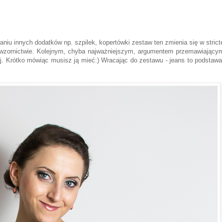
iu innych dodatków np. szpilek, kopertówki zestaw ten zmienia się w strict
 wzornictwie. Kolejnym, chyba najważniejszym, argumentem przemawiający
cej. Krótko mówiąc musisz ją mieć:) Wracając do zestawu - jeans to podstawa