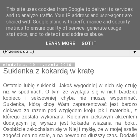
This site uses cookies from Google to deliver its services
and to analyze traffic. Your IP address and user-agent are
shared with Google along with performance and security
metrics to ensure quality of service, generate usage
statistics, and to detect and address abuse.
LEARN MORE
GOT IT
▼
niedziela, 10 stycznia 2016
Sukienka z kokardą w kratę
Ostatnio lubię sukienki. Jakoś wygodniej w nich
się
czuję
niż w spodniach. O tym, że wygląda się w nich bardziej
kobieco i seksowniej chyba nie muszę wspominać.
Sukienka, którą chcę Wam zaprezentować jest bardzo
ciekawa za razem pod względem kroju jak i materiału, z
którego została wykonana. Kolejnym ciekawym akcentem
dodającym jej wyrazu jest kokarda wiązana na boku.
Osobiście zakochałam się w Niej i myślę, że w mojej szafie
zagości ona na stałe, a na pewno na dłuższy czas. Dodatki