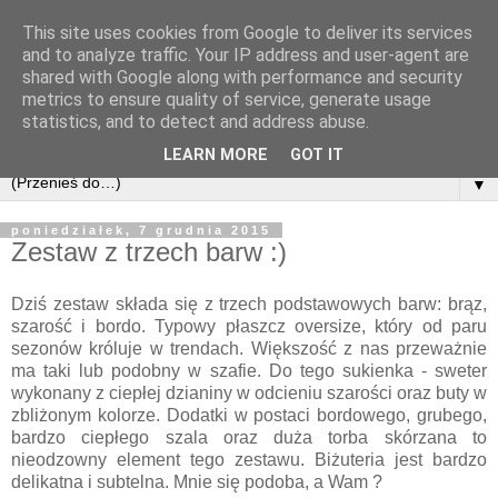
This site uses cookies from Google to deliver its services
and to analyze traffic. Your IP address and user-agent are
shared with Google along with performance and security
metrics to ensure quality of service, generate usage
statistics, and to detect and address abuse.
LEARN MORE
GOT IT
▼
poniedziałek, 7 grudnia 2015
Zestaw z trzech barw :)
Dziś zestaw składa się z trzech podstawowych barw: brąz,
szarość i bordo. Typowy płaszcz oversize, który od paru
sezonów króluje w trendach. Większość z nas przeważnie
ma taki lub podobny w szafie. Do tego sukienka - sweter
wykonany z ciepłej dzianiny w odcieniu szarości oraz buty w
zbliżonym kolorze. Dodatki w postaci bordowego, grubego,
bardzo ciepłego szala oraz duża torba skórzana to
nieodzowny element tego zestawu. Biżuteria jest bardzo
delikatna i subtelna. Mnie się podoba, a Wam ?