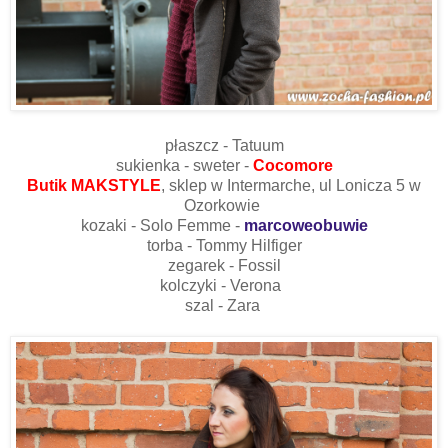
płaszcz - Tatuum
sukienka - sweter -
Cocomore
Butik MAKSTYLE
, sklep w Intermarche, ul Lonicza 5 w
Ozorkowie
kozaki - Solo Femme -
marcoweobuwie
torba - Tommy Hilfiger
zegarek - Fossil
kolczyki - Verona
szal - Zara