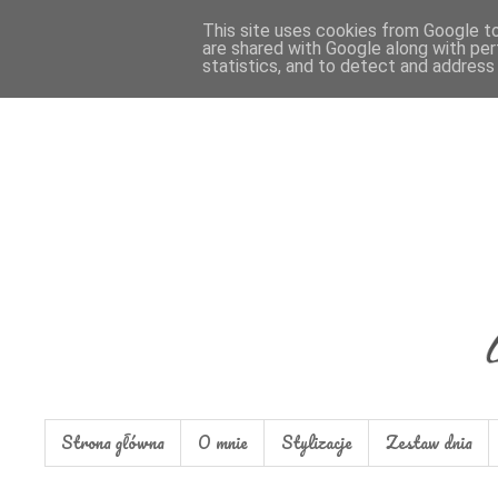
This site uses cookies from Google to 
are shared with Google along with per
statistics, and to detect and address
Strona główna
O mnie
Stylizacje
Zestaw dnia