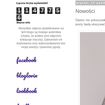
Łączna liczba wyświetleń
piątek, 17 paź
1
1
4
7
7
5
Nowości
6
Dawno nie pokazywałam
Ważne info
posty będą ukazywać 
Wszystkie zdjęcia opublikowane na
tym blogu są mojego autorstwa
(chyba, że podpis pod zdjęciem
wskazuje inaczej). Zabraniam ich
kopiowania oraz wykorzystywania bez
mojej wiedzy i pisemnej zgody.
facebook
bloglovin
lookbook