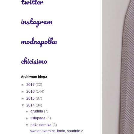
twitter
instagram
modnapolka
chicisimo
Archiwum bloga
►
2017
(22)
►
2016
(144)
►
2015
(87)
▼
2014
(84)
►
grudnia
(7)
►
listopada
(6)
▼
października
(8)
sweter oversize, krata, spodnie z