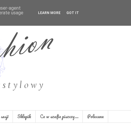
 user-agent
nerate usage
LEARN MORE
GOT IT
sesji
Sklepik
Co w szafie piszczy...
Polecane