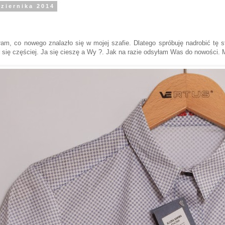
dziernika 2014
, co nowego znalazło się w mojej szafie. Dlatego spróbuję nadrobić tę stra
się częściej. Ja się cieszę a Wy ?. Jak na razie odsyłam Was do nowości. M