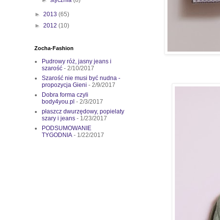
►
2013
(65)
►
2012
(10)
Zocha-Fashion
Pudrowy róż, jasny jeans i
szarość
- 2/10/2017
Szarość nie musi być nudna -
propozycja Gieni
- 2/9/2017
Dobra forma czyli
body4you.pl
- 2/3/2017
płaszcz dwurzędowy, popielaty
szary i jeans
- 1/23/2017
PODSUMOWANIE
TYGODNIA
- 1/22/2017