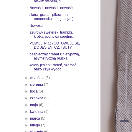
niskim stanem, b...
Nowości, nowości, nowośći
skóra, granat, pikowana
ramoneska i elegancja :)
Nowości
ażurowy sweterek, trampki,
krótka sportowa spódnic...
POWOLI PRZYGOTOWUJE SIĘ
DO JESIENI CZ. I BUTY
bezpieczny granat z nietypową,
asymetryczną bluzką
kolory jesieni: zieleń, szarość,
brąz- czyli wygod...
►
września
(6)
►
sierpnia
(7)
►
lipca
(6)
►
czerwca
(9)
►
maja
(6)
►
kwietnia
(9)
►
marca
(5)
►
lutego
(7)
►
stycznia
(8)