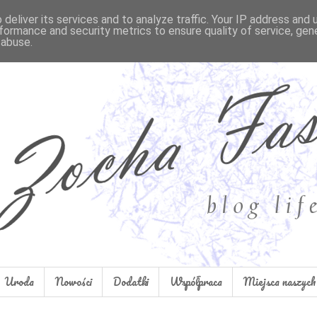
deliver its services and to analyze traffic. Your IP address and
formance and security metrics to ensure quality of service, ge
 abuse.
Uroda
Nowości
Dodatki
Współpraca
Miejsca naszych 