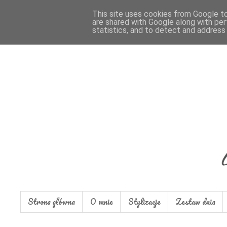
This site uses cookies from Google to 
are shared with Google along with per
statistics, and to detect and address
Strona główna
O mnie
Stylizacje
Zestaw dnia