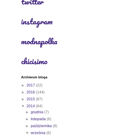
twitter
instagram
modnapolka
chicisimo
Archiwum bloga
►
2017
(22)
►
2016
(144)
►
2015
(87)
▼
2014
(84)
►
grudnia
(7)
►
listopada
(6)
►
października
(8)
▼
września
(6)