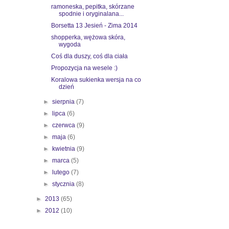
ramoneska, pepitka, skórzane
spodnie i oryginalana...
Borsetta 13 Jesień - Zima 2014
shopperka, wężowa skóra,
wygoda
Coś dla duszy, coś dla ciała
Propozycja na wesele :)
Koralowa sukienka wersja na co
dzień
►
sierpnia
(7)
►
lipca
(6)
►
czerwca
(9)
►
maja
(6)
►
kwietnia
(9)
►
marca
(5)
►
lutego
(7)
►
stycznia
(8)
►
2013
(65)
►
2012
(10)