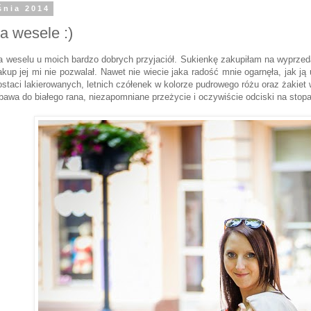
śnia 2014
a wesele :)
 weselu u moich bardzo dobrych przyjaciół. Sukienkę zakupiłam na wyprzeda
up jej mi nie pozwalał. Nawet nie wiecie jaka radość mnie ogarnęła, jak ją 
ostaci lakierowanych, letnich czółenek w kolorze pudrowego różu oraz żakiet w 
bawa do białego rana, niezapomniane przeżycie i oczywiście odciski na stopa