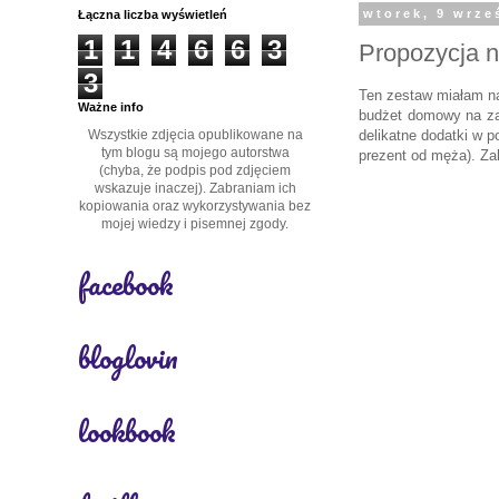
Łączna liczba wyświetleń
wtorek, 9 wrze
1
1
4
6
6
3
Propozycja n
3
Ten zestaw miałam na
Ważne info
budżet domowy na zak
Wszystkie zdjęcia opublikowane na
delikatne dodatki w p
tym blogu są mojego autorstwa
prezent od męża). Za
(chyba, że podpis pod zdjęciem
wskazuje inaczej). Zabraniam ich
kopiowania oraz wykorzystywania bez
mojej wiedzy i pisemnej zgody.
facebook
bloglovin
lookbook