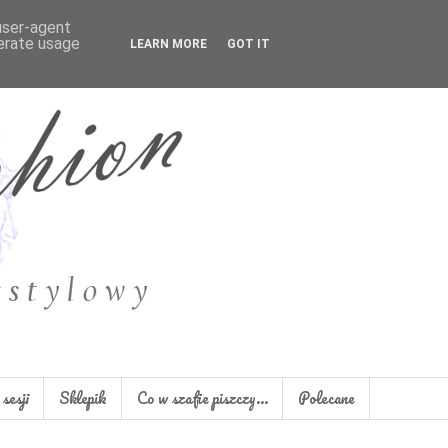
 user-agent
nerate usage
LEARN MORE
GOT IT
sesji
Sklepik
Co w szafie piszczy...
Polecane