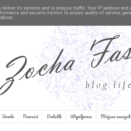
deliver its services and to analyze traffic. Your IP address and
formance and security metrics to ensure quality of service, ge
 abuse.
Uroda
Nowości
Dodatki
Współpraca
Miejsca naszych 