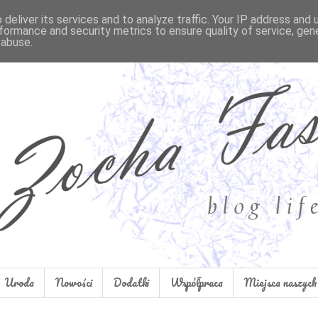
deliver its services and to analyze traffic. Your IP address and
formance and security metrics to ensure quality of service, ge
 abuse.
Uroda
Nowości
Dodatki
Współpraca
Miejsca naszych 