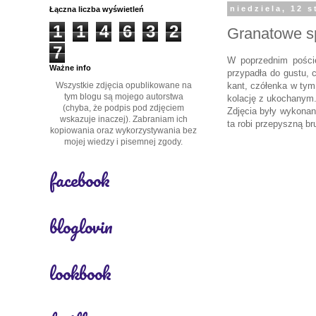
Łączna liczba wyświetleń
niedziela, 12 
1
1
4
6
3
2
Granatowe sp
7
W poprzednim poście
Ważne info
przypadła do gustu, 
Wszystkie zdjęcia opublikowane na
kant, czółenka w tym
tym blogu są mojego autorstwa
kolację z ukochanym.
(chyba, że podpis pod zdjęciem
Zdjęcia były wykona
wskazuje inaczej). Zabraniam ich
ta robi przepyszną
br
kopiowania oraz wykorzystywania bez
mojej wiedzy i pisemnej zgody.
facebook
bloglovin
lookbook