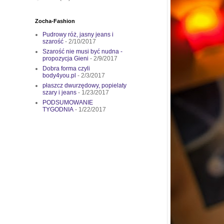
Zocha-Fashion
Pudrowy róż, jasny jeans i
szarość
- 2/10/2017
Szarość nie musi być nudna -
propozycja Gieni
- 2/9/2017
Dobra forma czyli
body4you.pl
- 2/3/2017
płaszcz dwurzędowy, popielaty
szary i jeans
- 1/23/2017
PODSUMOWANIE
TYGODNIA
- 1/22/2017