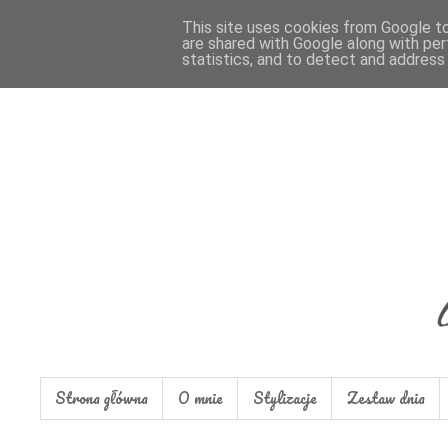
This site uses cookies from Google to 
are shared with Google along with per
statistics, and to detect and address
Strona główna
O mnie
Stylizacje
Zestaw dnia