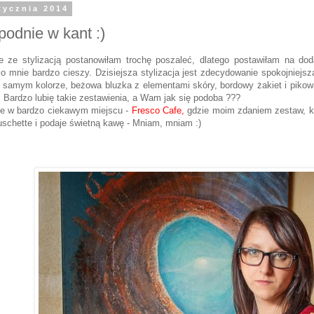
stycznia 2014
odnie w kant :)
 ze stylizacją postanowiłam trochę poszaleć, dlatego postawiłam na d
co mnie bardzo cieszy. Dzisiejsza stylizacja jest zdecydowanie spokojniejsz
 samym kolorze, beżowa bluzka z elementami skóry, bordowy żakiet i pikowa
 Bardzo lubię takie zestawienia, a Wam jak się podoba ???
ne w bardzo ciekawym miejscu -
Fresco Cafe,
gdzie moim zdaniem zestaw, kt
uschette i podaje świetną kawę - Mniam, mniam :)