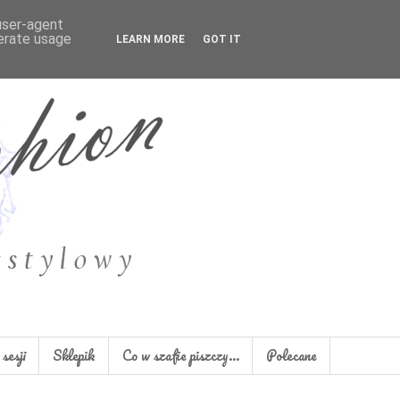
 user-agent
nerate usage
LEARN MORE
GOT IT
sesji
Sklepik
Co w szafie piszczy...
Polecane