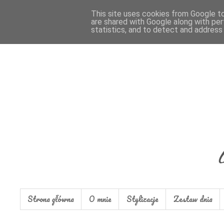
This site uses cookies from Google to 
are shared with Google along with per
statistics, and to detect and address
Strona główna
O mnie
Stylizacje
Zestaw dnia