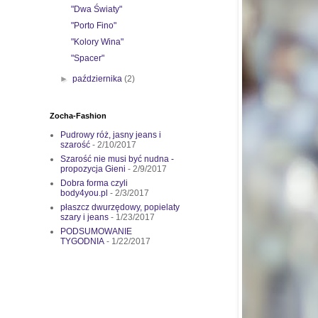
"Dwa Światy"
"Porto Fino"
"Kolory Wina"
"Spacer"
►
października
(2)
Zocha-Fashion
Pudrowy róż, jasny jeans i
szarość
- 2/10/2017
Szarość nie musi być nudna -
propozycja Gieni
- 2/9/2017
Dobra forma czyli
body4you.pl
- 2/3/2017
płaszcz dwurzędowy, popielaty
szary i jeans
- 1/23/2017
PODSUMOWANIE
TYGODNIA
- 1/22/2017