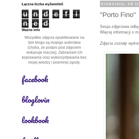
Łączna liczba wyświetleń
niedziela, 18 
u
n
d
e
f
i
"Porto Fino"
n
e
d
Sesja zdjęciowa odby
Ważne info
Więcej informacji o 
Wszystkie zdjęcia opublikowane na
tym blogu są mojego autorstwa
Zdjęcia zostały wyk
(chyba, że podpis pod zdjęciem
wskazuje inaczej). Zabraniam ich
kopiowania oraz wykorzystywania bez
mojej wiedzy i pisemnej zgody.
facebook
bloglovin
lookbook