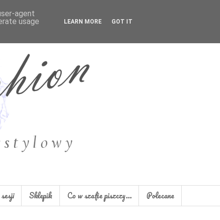
 user-agent
nerate usage
LEARN MORE
GOT IT
sesji
Sklepik
Co w szafie piszczy...
Polecane