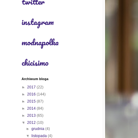
twitter
instagram
modnapolka
chicisimo
Archiwum bloga
►
2017
(22)
►
2016
(144)
►
2015
(87)
►
2014
(84)
►
2013
(65)
▼
2012
(10)
►
grudnia
(4)
▼
listopada
(4)