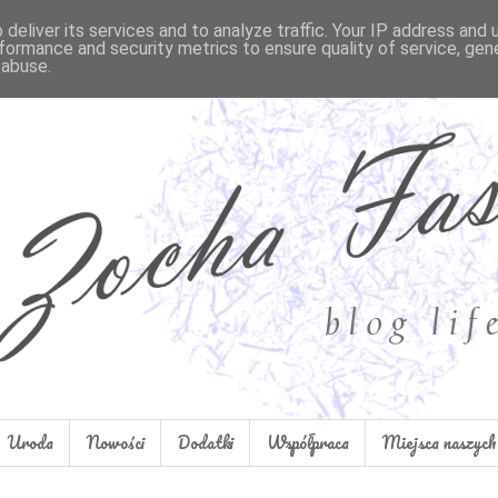
deliver its services and to analyze traffic. Your IP address and
formance and security metrics to ensure quality of service, ge
 abuse.
Uroda
Nowości
Dodatki
Współpraca
Miejsca naszych 