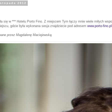
listopada 2012
ła się w *** Hotelu Porto Fino. Z miejscem Tym łączy mnie wiele miłych ws
miejscu, gdzie była wykonana sesja znajdziecie pod adresem
www.porto-fino.pl
onane przez Magdalenę Maciejewską.